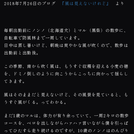
2018年7月26日のブログ
『風は見えないけれど』
より
毎朝出勤前にノンノ（北海道犬）とマル（黒柴）の散歩に、
自転車で防風林まで一周しています。
日中は蒸し暑いけど、朝晩は爽やかな風が吹くので、散歩は
出勤前と出勤後。
この季節、南から吹く風は、もうすぐ収穫を迎える小麦の穂
を、ドミノ倒しのように向こうからこっちに向かって揺らし
てきます。
風はそのままだと見えないけど、その風景を見ていると、も
うすぐ風がくる。ってわかる。
まだ
1
歳のマルは、体力が有り余っていて、一周
2
キロの散歩
コースを、ベロを出しながらハァハァ言いながら僕を引っぱ
ってひたすら走り続けるのですが、
10
歳のノンノはのんびり