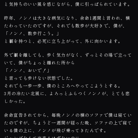
と気持ちのいい風を感じながら、僕に引っぱられています。
昨年、ノンノは大きな病気になり、余命
1
週間と言われ、横
たわっていたのですが、それでも散歩が大好きで、僕が、
「ノンノ、散歩行こう。」
と綱を持つと、必死に立ち上がって、外に向かいます。
外で綱を離しても、歩く気力がなく、ずっとその場で立って
いて、僕がちょっと離れた所から
「ノンノ、おいで！」
と言っても歩けない状態でした。
それでも一歩一歩、僕のところへやってこようとする。
3
月の冷たい北風に、よろっとふらつくノンノが、とても悲
しかった。
余命宣告されてから、毎晩ノンノの横のソファで僕は寝てい
たのですが、ちょうど一週間が経った晩、ソファの上で寝て
いる僕の上に、ノンノが飛び乗ってきたんです。