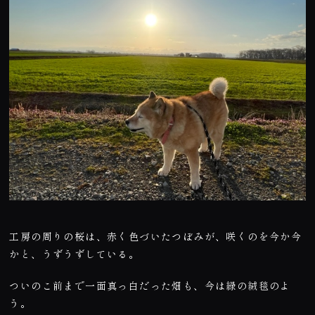
工房の周りの桜は、赤く色づいたつぼみが、咲くのを今か今
かと、うずうずしている。
ついのこ前まで一面真っ白だった畑も、今は緑の絨毯のよ
う。